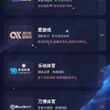
乐动（中国）
欢迎您乐动（中国）获悉更多服务详情以及相
关报价
网站地图
隐私政策
使用条款
加入我们