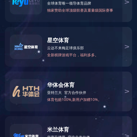
分析方法开发平台
乐动在线
多种行业内可用于开发和商业化生产的细胞株CHO-K1、
DG44、 DXB11、
CHO-Express
来源清晰，具有商业化授权的高表达细胞株
为客户快速建立可用于研究和检测的细胞池
丰富难表达蛋白和敏感蛋白开发经验
方法成熟可靠，可实现技术快速转移，节省再验证时间
抗体表达量