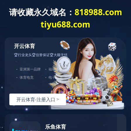
中
乐动在线
工艺开发平台
分析方法开发平台
乐动在线
工艺开发平台