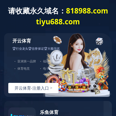
中
公司新闻
行业资讯
活动信息
资源库