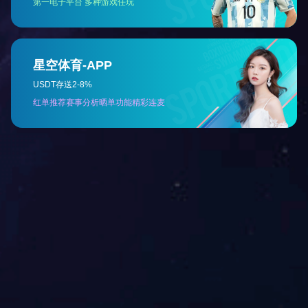
点，助力生物制药产业突破瓶颈，气决泉达。
查看详情
<
>