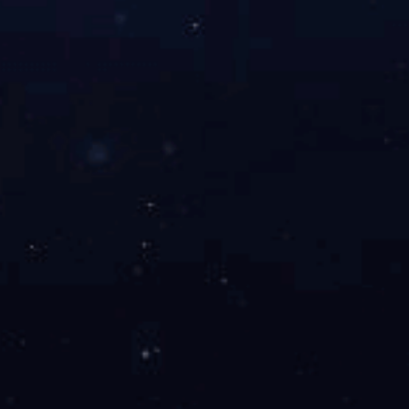
乐动（中国）
欢迎您乐动（中国）获悉更多服务详情以及相
关报价
网站地图
隐私政策
使用条款
加入我们
关注汉腾
Copyright © 2021 乐动在线 ALL RIGHTS RESERVED
粤ICP备
16115190号
Designed By
Wanhu
.
乐竞官网
|
米兰（中国）体育·官方网站
|
完美网页版页面
|
华体会体
育
|
开云官方网站
|
乐动平台
|
足球网
|
开云网页版app官网
|
九游网