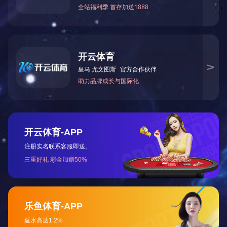
汉腾生物理化表征研究平台为生物类似药提供一站式的分析支持
2023-04-26
完整的理化表征服务满足中美IND和BLA申报
查看详情