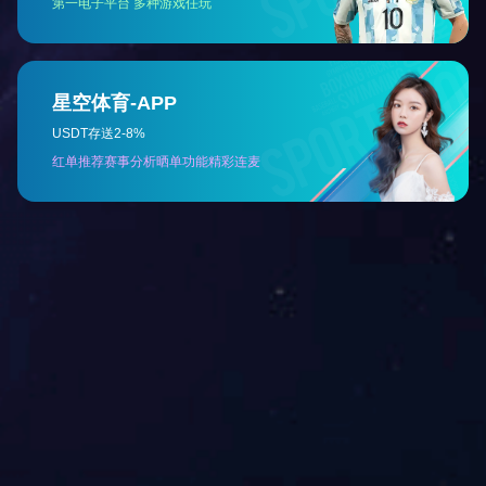
查看详情
<
>